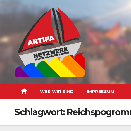
Zum
Inhalt
springen
WER WIR SIND
IMPRESSUM
Schlagwort:
Reichspogrom